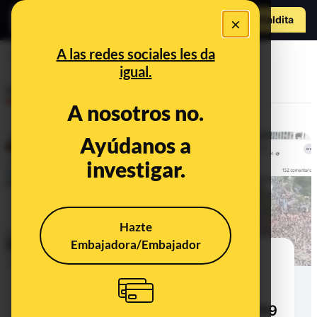
Hazte Maldit
×
a
Abrir menú
A las redes sociales les da
Seúl
igual.
Desinfo
A nosotros no.
Ayúdanos a
investigar.
Hazte
Embajadora/Embajador
No, este vídeo no es de una
manifestación en Corea del Sur
contra 'la falsa pandemia' de
coronavirus: es de octubre de 2019