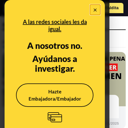
×
o
Hazte Maldit
a
Abrir menú
A las redes sociales les da
semen
igual.
Prebunking
A nosotros no.
Ayúdanos a
investigar.
Hazte
Embajadora/Embajador
Por qué retener el semen no tiene
beneficios y sí la eyaculación
PREBUNKING
27/01/2025