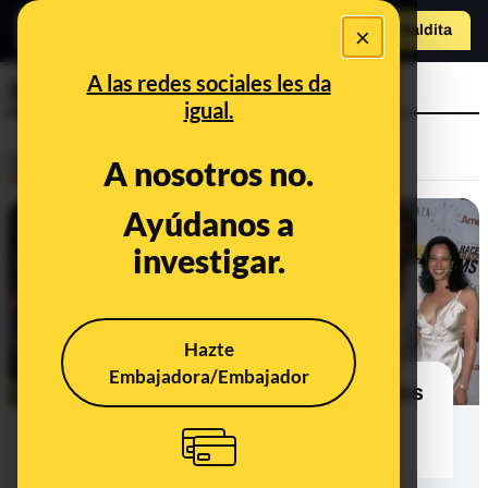
o
×
Hazte Maldit
a
Abrir menú
A las redes sociales les da
Sean Diddy Combs
igual.
Desinfo
A nosotros no.
Ayúdanos a
FALSO
investigar.
Hazte
Embajadora/Embajador
No es Kamala Harris con Diddy: fotos
manipuladas o vídeos que te la
intentan colar