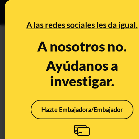
Grupos Ceuta
•
Bu
DESINFO
PREB
A las redes sociales les da igual.
sanitarios
A nosotros no.
Prebunking
Ayúdanos a
investigar.
Hazte Embajadora/Embajador
Controles sanitarios,
pesticidas y