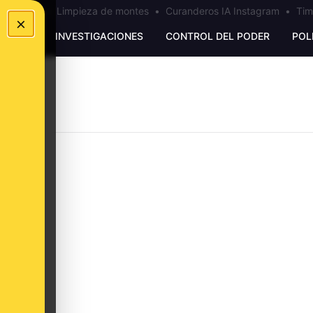
los Ceuta
•
Limpieza de montes
•
Curanderos IA Instagram
•
Tim
×
UNKING
INVESTIGACIONES
CONTROL DEL PODER
POL