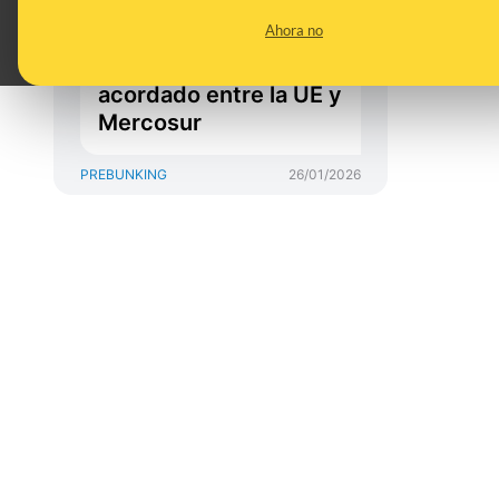
estándares de calidad:
Ahora no
preguntas y
respuestas sobre lo
acordado entre la UE y
Mercosur
PREBUNKING
26/01/2026