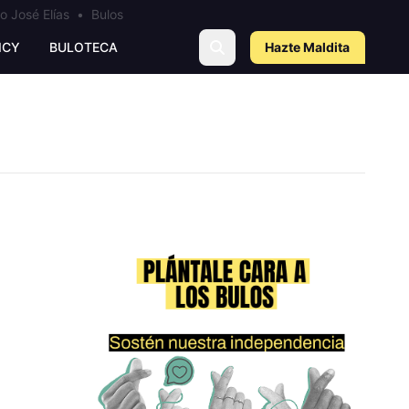
o José Elías
•
Bulos
ICY
BULOTECA
Hazte Maldit
a