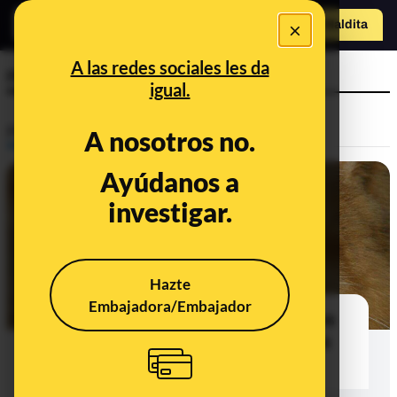
×
Hazte Maldit
a
Abrir menú
A las redes sociales les da
retina
igual.
Prebunking
A nosotros no.
Ayúdanos a
investigar.
Hazte
Embajadora/Embajador
¿Por qué los ojos de los perros o los
gatos brillan cuando les enfoca una
luz en la oscuridad?