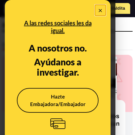
×
Hazte Maldit
a
Abrir menú
A las redes sociales les da
Reloj Irene Montero
igual.
Desinfo
A nosotros no.
Ayúdanos a
investigar.
Hazte
Embajadora/Embajador
No, Irene Montero no lleva un reloj
Rolex valorado en más de 7.000 euros
en la entrevista de Diez Minutos, es un
Swatch de 110 euros