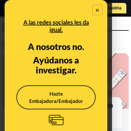
o
×
Hazte Maldit
a
Abrir menú
A las redes sociales les da
reinfección
igual.
Prebunking
A nosotros no.
Ayúdanos a
investigar.
Hazte
Embajadora/Embajador
¿Por qué suceden más reinfecciones
de COVID-19 con la variante
ómicron?