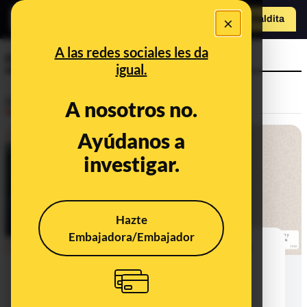
×
Hazte Maldit
a
Abrir menú
A las redes sociales les da
rai
igual.
Desinfo
A nosotros no.
Ayúdanos a
investigar.
Hazte
Embajadora/Embajador
El vídeo de la RAI en 2015 y la nula
evidencia científica de que el
coronavirus fuese creado en un
laboratorio de China en 2015