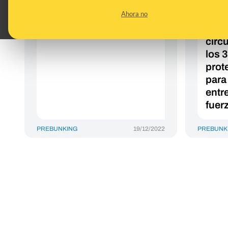
y el rendimiento
cient
Ahora no
deportivo
cele
que 
círc
los 
prot
para
entr
fuer
PREBUNKING
19/12/2022
PREBUNK