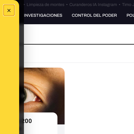
Bulos Ceuta
•
Limpieza de montes
•
Curanderos IA Instagram
•
Timo J
×
UNKING
INVESTIGACIONES
CONTROL DEL PODER
PO
plimos 200
ultorios