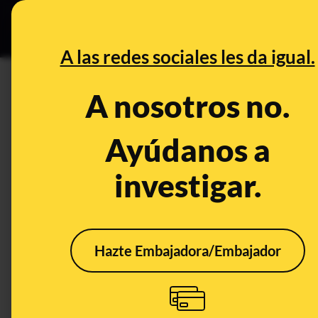
Grupos Ceuta
•
DESINFO
PREB
A las redes sociales les da igual.
protector bucal
A nosotros no.
Prebunking
Ayúdanos a
investigar.
Hazte Embajadora/Embajador
Qué relación hay entre
¡Cum
los protectores bucales
cons