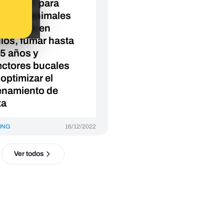
íficos! Y para
brarlo: animales
caminan en
ulos, fumar hasta
35 años y
ectores bucales
 optimizar el
enamiento de
za
ING
16/12/2022
Ver todos