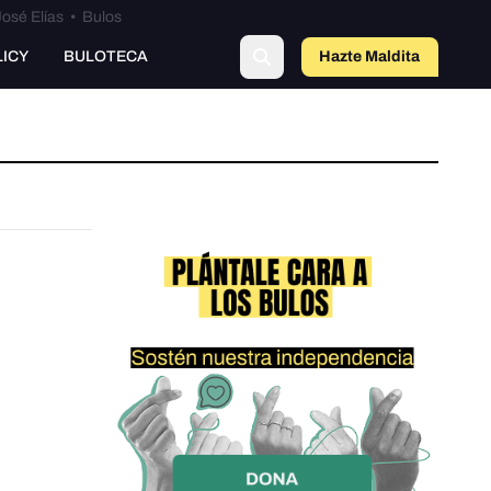
osé Elías
•
Bulos
LICY
BULOTECA
Hazte Maldit
a