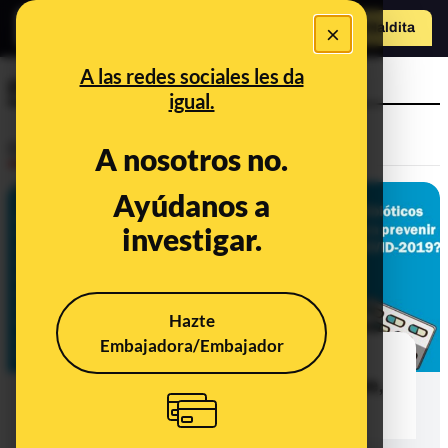
×
Hazte Maldit
a
Abrir menú
A las redes sociales les da
previene
igual.
Desinfo
A nosotros no.
Ayúdanos a
investigar.
Hazte
Embajadora/Embajador
No, ningún virus se trata ni se
previene con antibióticos: ni la gripe,
ni el resfriado, ni el coronavirus