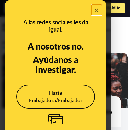
×
Hazte Maldit
a
Abrir menú
A las redes sociales les da
porcentaje
igual.
Prebunking
A nosotros no.
Ayúdanos a
investigar.
Hazte
Embajadora/Embajador
¿Qué podría significar un bajo
porcentaje de asintomáticos y cuáles
son sus posibles causas?