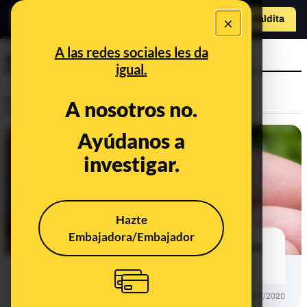
×
Hazte Maldit
a
Abrir menú
A las redes sociales les da
polluelo
igual.
Prebunking
A nosotros no.
Ayúdanos a
investigar.
Hazte
Embajadora/Embajador
Qué debes hacer si te encuentras un
polluelo en el suelo
PREBUNKING
29/07/2020