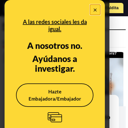
×
Hazte Maldit
a
Abrir menú
A las redes sociales les da
placa
igual.
Desinfo
A nosotros no.
Ayúdanos a
investigar.
Hazte
Embajadora/Embajador
No, no hay un componente con la
marca 'COV-19' en los circuitos
electrónicos de las antenas 5G como
muestra este vídeo