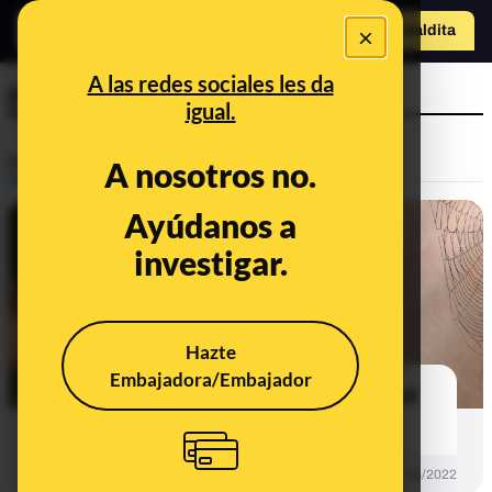
×
o
Hazte Maldit
a
Abrir menú
A las redes sociales les da
picadura
igual.
Prebunking
A nosotros no.
Ayúdanos a
investigar.
Hazte
Embajadora/Embajador
Malditas picaduras: cómo deducir el
‘bicho’ culpable
PREBUNKING
01/06/2022