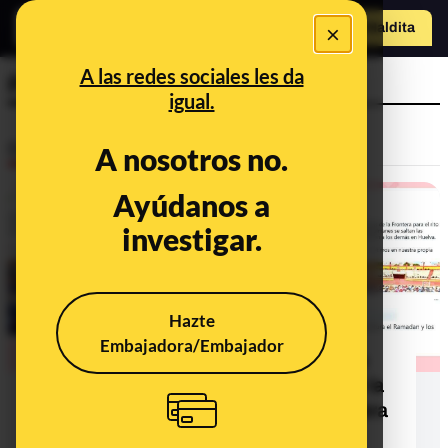
×
Hazte Maldit
a
Abrir menú
A las redes sociales les da
Palos de la Frontera
igual.
Desinfo
A nosotros no.
Ayúdanos a
investigar.
Hazte
Embajadora/Embajador
¿Qué sabemos de las imágenes de
personas musulmanas rezando en la
plaza de toros de Palos de la Frontera
(Huelva) por el fin del Ramadán?