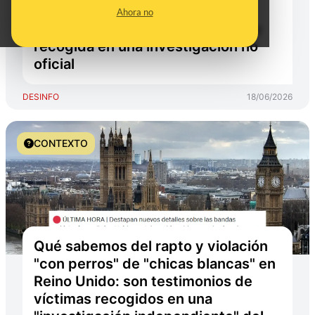
estimación hecha por un
Ahora no
parlamentario británico en 2018 y
recogida en una investigación no
oficial
DESINFO
18/06/2026
CONTEXTO
Qué sabemos del rapto y violación
"con perros" de "chicas blancas" en
Reino Unido: son testimonios de
víctimas recogidos en una