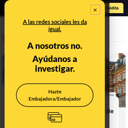
Hazte Maldit
×
a
Abrir menú
A las redes sociales les da
pakistaníes
igual.
Desinfo
A nosotros no.
Ayúdanos a
CONTEXTO
investigar.
Hazte
Embajadora/Embajador
Qué sabemos sobre la cifra de
250.000 "niñas blancas" víctimas de
redes de explotación sexual en
Reino Unido: se trata de una