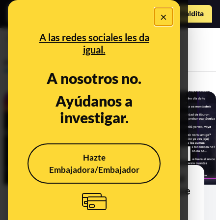
Hazte Maldit
×
a
Abrir menú
A las redes sociales les da
Pablo Motos
igual.
Prebunking
A nosotros no.
Ayúdanos a
investigar.
Hazte
Embajadora/Embajador
La campaña '¿Entonces quién?': el
Ministerio de Igualdad asegura que
la producción creativa costó
250.000 euros y la inserción en