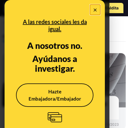
Hazte Maldit
×
o
Abrir menú
A las redes sociales les da
Pablo Iglesias
igual.
Prebunking
A nosotros no.
Ayúdanos a
investigar.
Hazte
Embajadora/Embajador
Cronología del ‘caso Neurona’ y el
señalamiento a Podemos
PREBUNKING
13/09/2023