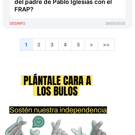
del padre de Pablo Iglesias con el
FRAP?
DESINFO
29/05/2020
1
2
3
4
5
>
>>