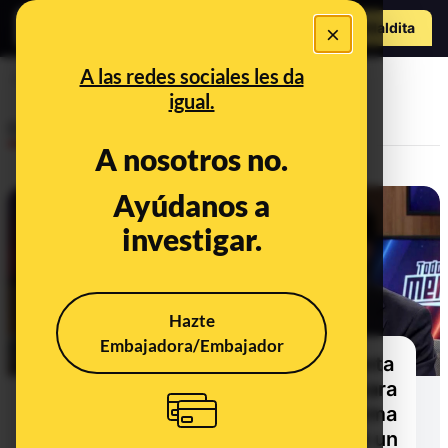
Hazte Maldit
×
o
Abrir menú
A las redes sociales les da
Pablo Iglesias
igual.
Desinfo
A nosotros no.
Ayúdanos a
FALSO
investigar.
Hazte
Embajadora/Embajador
Cuidado con esta web que suplanta
a El Mundo y usa a Risto Mejide para
promocionar la supuesta plataforma
de inversión Exacto Creditant: es un