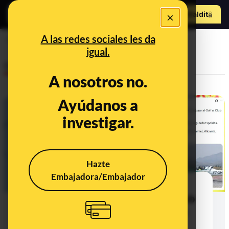
Hazte Maldit
×
o
Abrir menú
A las redes sociales les da
Óscar Puente
igual.
Desinfo
A nosotros no.
Ayúdanos a
CONTEXTO
investigar.
Hazte
Embajadora/Embajador
Qué sabemos sobre si Óscar
Puente ha ido a jugar al golf al club
Bonalba en Alicante utilizando un
avión del Gobierno