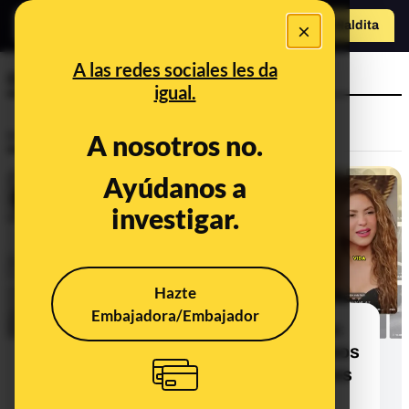
×
Hazte Maldit
a
Abrir menú
A las redes sociales les da
oraciones
igual.
Investigaciones
A nosotros no.
Ayúdanos a
investigar.
Hazte
Embajadora/Embajador
De Shakira a supuestos sacerdotes:
los perfiles de TikTok que usan vídeos
manipulados para vender "oraciones
sagradas" que prometen riqueza y