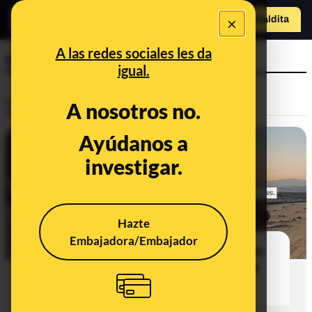
×
Hazte Maldit
a
Abrir menú
A las redes sociales les da
olivos
igual.
Desinfo
A nosotros no.
Ayúdanos a
CONTEXTO
investigar.
Hazte
Embajadora/Embajador
Qué sabemos sobre la tala de olivos
en Trasmulas (Granada) para poner
placas solares