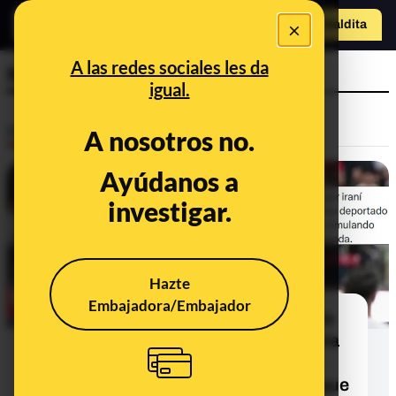
×
Hazte Maldit
a
Abrir menú
A las redes sociales les da
Nueva Zelanda
igual.
Desinfo
A nosotros no.
Ayúdanos a
FALSO
investigar.
Hazte
Embajadora/Embajador
No, Mohammad Mohebbi no ha sido
deportado tras su celebración contra
Nueva Zelanda en el Mundial: hizo
gestos de disparo, pero la imagen que