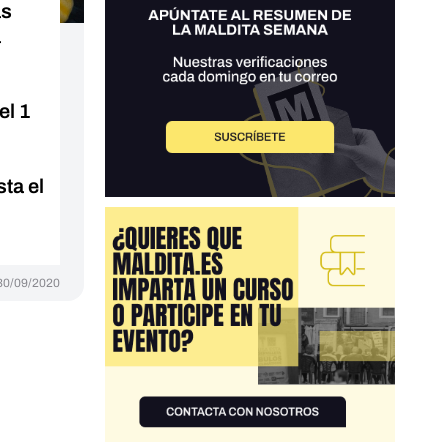
as
a
el 1
ta el
30/09/2020