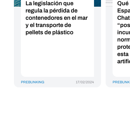
La legislación que
Qué 
regula la pérdida de
Espa
contenedores en el mar
Chat
y el transporte de
“pos
pellets de plástico
incu
norm
prot
esta 
artifi
PREBUNKING
17/02/2024
PREBUNK