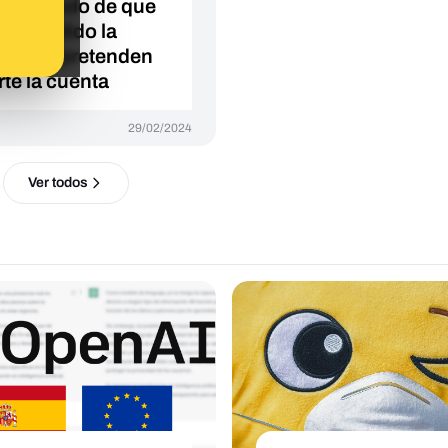
 avisando de que
incumplido la
ativa: pretenden
rte la cuenta
29/02/2024
Ver todos