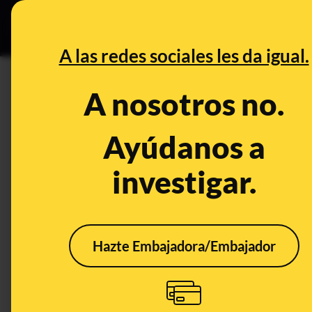
Especial C
DESINFO
PREB
A las redes sociales les da igual.
normativa
A nosotros no.
Desinfo
Ayúdanos a
investigar.
VERDADERO
Hazte Embajadora/Embajador
Sí, se ha modificado el
Cuid
Reglamento General de
supu