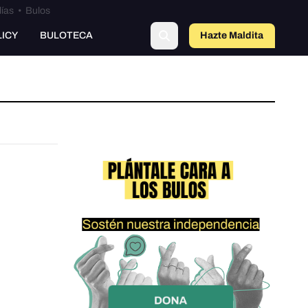
lías
•
Bulos
LICY
BULOTECA
Hazte Maldit
a