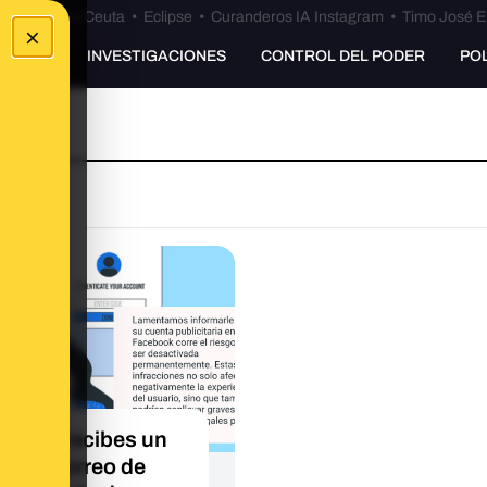
euta
•
Bulos Ceuta
•
Eclipse
•
Curanderos IA Instagram
•
Timo José E
×
UNKING
INVESTIGACIONES
CONTROL DEL PODER
PO
ado si recibes un
esto correo de