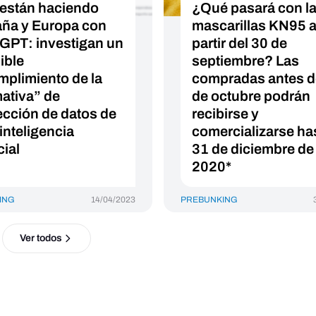
están haciendo
¿Qué pasará con l
ña y Europa con
mascarillas KN95 
GPT: investigan un
partir del 30 de
ible
septiembre? Las
mplimiento de la
compradas antes d
ativa” de
de octubre podrán
ección de datos de
recibirse y
inteligencia
comercializarse has
cial
31 de diciembre de
2020*
ING
14/04/2023
PREBUNKING
Ver todos