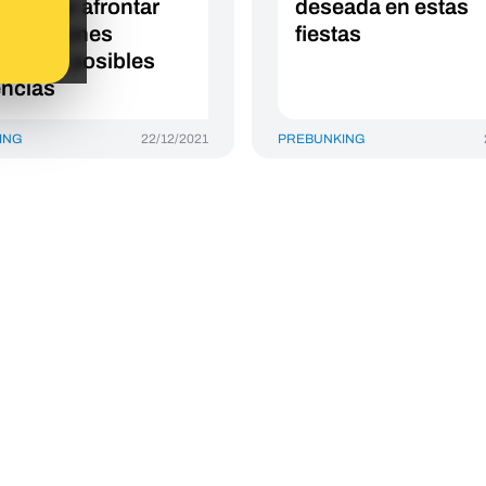
intentar afrontar
deseada en estas
ersaciones
fiestas
cadas y posibles
ncias
ING
22/12/2021
PREBUNKING