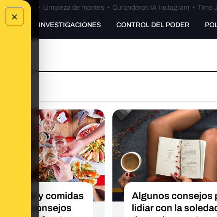
Bulos Ceuta
•
Limpieza de montes
•
Curanderos IA Instagram
•
Timo J
×
UNKING
INVESTIGACIONES
CONTROL DEL PODER
PO
d mental y comidas
Algunos consejos 
deñas: consejos
lidiar con la soleda