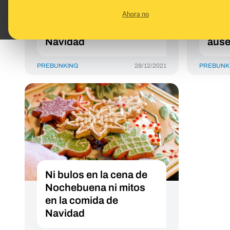
reducir el desperdicio
para 
Ahora no
alimentario en las
conv
comidas y cenas de
deli
Navidad
ause
PREBUNKING
28/12/2021
PREBUNK
Ni bulos en la cena de
Nochebuena ni mitos
en la comida de
Navidad