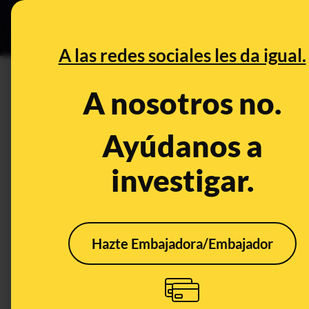
Grupos Ceuta
•
DESINFO
PREB
A las redes sociales les da igual.
Nochebuena
A nosotros no.
Prebunking
Ayúdanos a
investigar.
Hazte Embajadora/Embajador
Llena tu estómago, no
Salu
el contenedor: cómo
navi