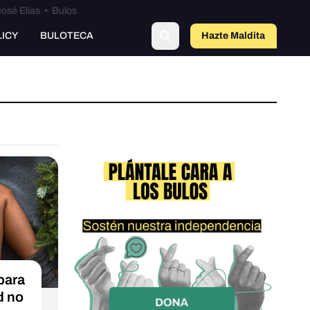
osé Elías
•
Bulos
LICY
BULOTECA
Hazte Maldit
a
para
d no