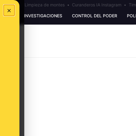
los Ceuta
•
Limpieza de montes
•
Curanderos IA Instagram
•
Tim
×
UNKING
INVESTIGACIONES
CONTROL DEL PODER
POL