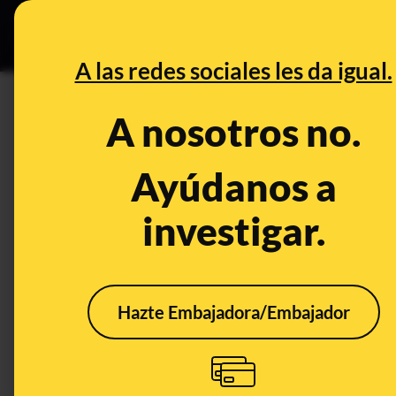
Grupos Ceuta
•
Bu
DESINFO
PREB
A las redes sociales les da igual.
navegador
A nosotros no.
Desinfo
Ayúdanos a
investigar.
Hazte Embajadora/Embajador
Qué es un plugin, para
qué sirve y cómo