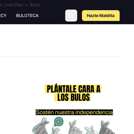
o José Elías
•
Bulos
ICY
BULOTECA
Hazte Maldit
a