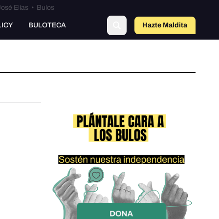
osé Elías
•
Bulos
LICY
BULOTECA
Hazte Maldit
a