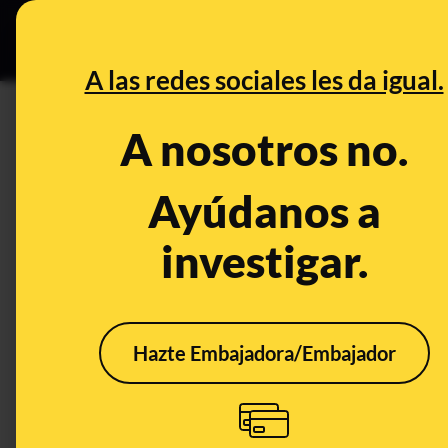
Grupos Ceuta
•
DESINFO
PREB
A las redes sociales les da igual.
naturaleza
A nosotros no.
Prebunking
Ayúdanos a
investigar.
Hazte Embajadora/Embajador
'Ley de restauración de
Por 
la Naturaleza' de la
masc