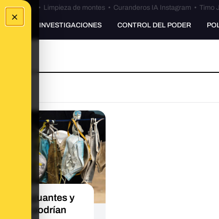
Bulos Ceuta
•
Limpieza de montes
•
Curanderos IA Instagram
•
Timo J
×
UNKING
INVESTIGACIONES
CONTROL DEL PODER
PO
qué los guantes y
arillas podrían