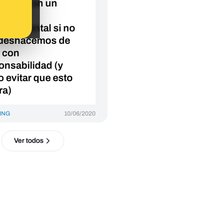
ertirse en un
lema
oambiental si no
deshacemos de
s con
onsabilidad (y
 evitar que esto
ra)
ING
10/06/2020
Ver todos