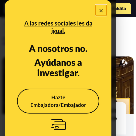
Hazte Maldit
×
a
Abrir menú
A las redes sociales les da
Ministerio de Sanidad
igual.
Control del poder
A nosotros no.
Ayúdanos a
investigar.
Hazte
Embajadora/Embajador
Es falso que "llevemos dos días sin
fallecidos por el COVID" como dice
Pedro Sánchez