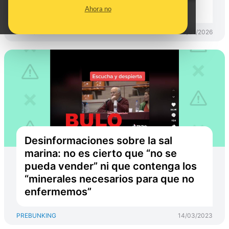
grande del mundo
Ahora no
PREBUNKING
12/01/2026
Desinformaciones sobre la sal
marina: no es cierto que “no se
pueda vender” ni que contenga los
“minerales necesarios para que no
enfermemos”
PREBUNKING
14/03/2023