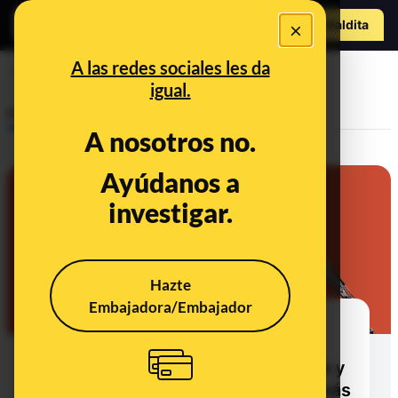
Hazte Maldit
×
a
Abrir menú
A las redes sociales les da
minerales
igual.
Prebunking
A nosotros no.
Ayúdanos a
investigar.
Hazte
Embajadora/Embajador
¿Por qué Trump quiere
Groenlandia? Preguntas y
respuestas sobre las tierras raras y
los recursos naturales de la isla más