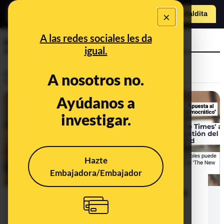
×
Hazte Maldit
a
Abrir menú
A las redes sociales les da
medio de comunicación
igual.
Desinfo
A nosotros no.
Ayúdanos a
investigar.
Hazte
Embajadora/Embajador
Por qué confundir la opinión de un
columnista con la opinión del medio
en el que escribe crea bulos y
desinformaciones