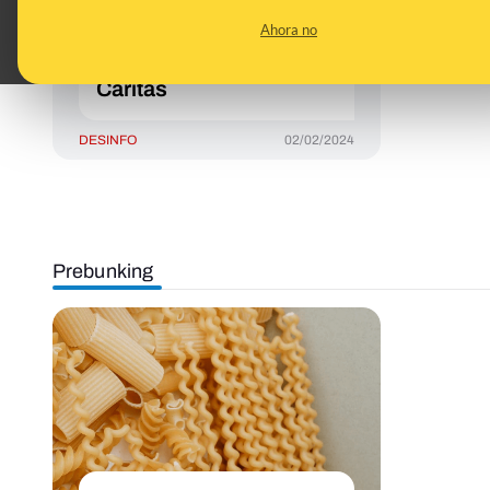
de mujeres marroquíes"
Ahora no
que supuestamente se
queja de la comida de
Cáritas
DESINFO
02/02/2024
Prebunking