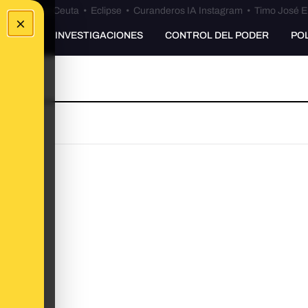
euta
•
Bulos Ceuta
•
Eclipse
•
Curanderos IA Instagram
•
Timo José E
×
UNKING
INVESTIGACIONES
CONTROL DEL PODER
PO