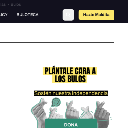
lías
•
Bulos
LICY
BULOTECA
Hazte Maldit
a