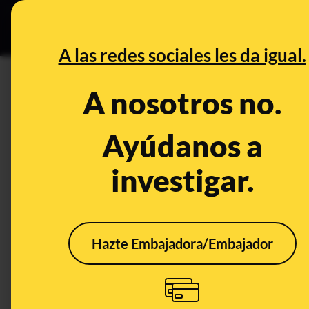
Especial C
DESINFO
PREB
A las redes sociales les da igual.
macarrones
A nosotros no.
Desinfo
Ayúdanos a
investigar.
Hazte Embajadora/Embajador
Qué sabemos sobre el
vídeo de un "colectivo