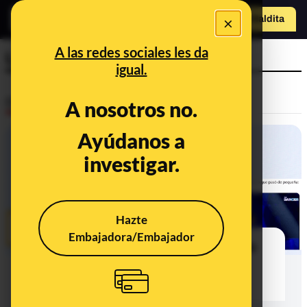
×
Hazte Maldit
a
Abrir menú
A las redes sociales les da
Lola Índigo
igual.
Desinfo
A nosotros no.
Ayúdanos a
investigar.
Hazte
Embajadora/Embajador
No, Lola Índigo no ha recomendado
que inviertas en la plataforma de
criptomonedas CryptoTwitter