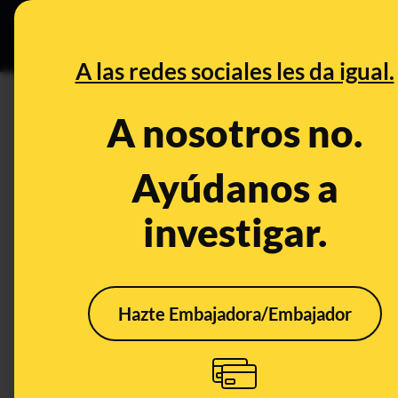
Especial C
DESINFO
PREB
A las redes sociales les da igual.
Li-Meng Yan
A nosotros no.
Prebunking
Ayúdanos a
investigar.
Hazte Embajadora/Embajador
El 'artículo' de la
viróloga china Li-Meng