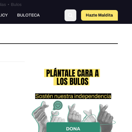
lías
•
Bulos
LICY
BULOTECA
Hazte Maldit
a