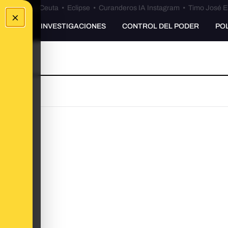
euta
•
Bulos Ceuta
•
Eclipse
•
Curanderos IA Instagram
•
Timo José E
×
UNKING
INVESTIGACIONES
CONTROL DEL PODER
PO