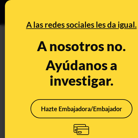
Especial C
DESINFO
PREB
A las redes sociales les da igual.
La Manga
A nosotros no.
Desinfo
Ayúdanos a
investigar.
Hazte Embajadora/Embajador
No, no hay 600
madrileños confinados