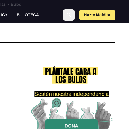
lías
•
Bulos
LICY
BULOTECA
Hazte Maldit
a