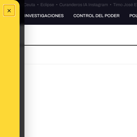
euta
•
Bulos Ceuta
•
Eclipse
•
Curanderos IA Instagram
•
Timo José E
×
UNKING
INVESTIGACIONES
CONTROL DEL PODER
PO