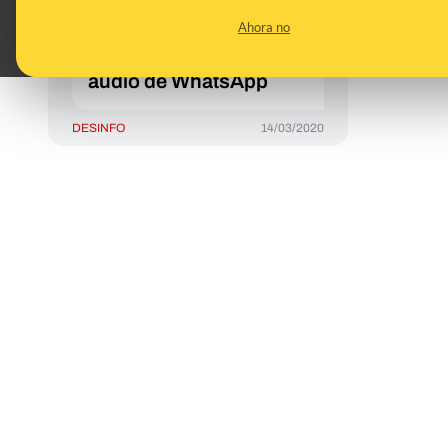
por coronavirus en el
Ahora no
Hotel Cavanna de la
Manga, como dice un
audio de WhatsApp
DESINFO
14/03/2020