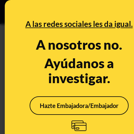
Grupos Ceuta
•
DESINFO
PREB
A las redes sociales les da igual.
Josefa Andrés
A nosotros no.
Control del poder
Ayúdanos a
investigar.
Hazte Embajadora/Embajador
Cuando el PSOE
criticaba que Rajoy