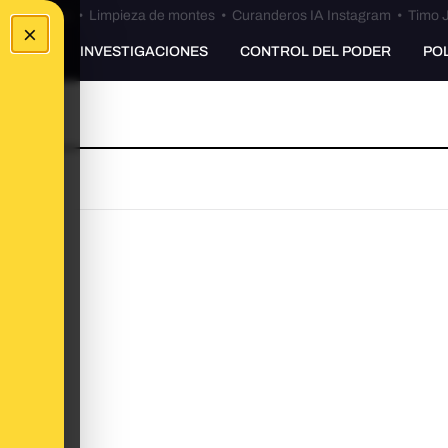
Bulos Ceuta
•
Limpieza de montes
•
Curanderos IA Instagram
•
Timo J
×
UNKING
INVESTIGACIONES
CONTROL DEL PODER
PO