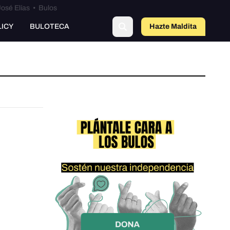
osé Elías
•
Bulos
LICY
BULOTECA
Hazte Maldit
a