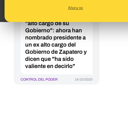
nombrara presidenta
Ahora no
del Consejo de
Transparencia a una
"alto cargo de su
Gobierno": ahora han
nombrado presidente a
un ex alto cargo del
Gobierno de Zapatero y
dicen que "ha sido
valiente en decirlo"
CONTROL DEL PODER
14/10/2020