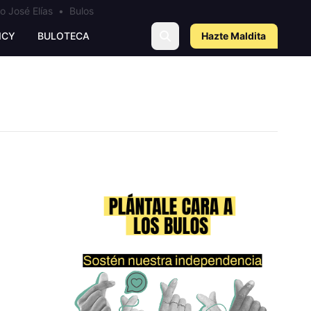
o José Elías
•
Bulos
ICY
BULOTECA
Hazte Maldit
a