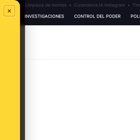
los Ceuta
•
Limpieza de montes
•
Curanderos IA Instagram
•
Tim
×
UNKING
INVESTIGACIONES
CONTROL DEL PODER
POL