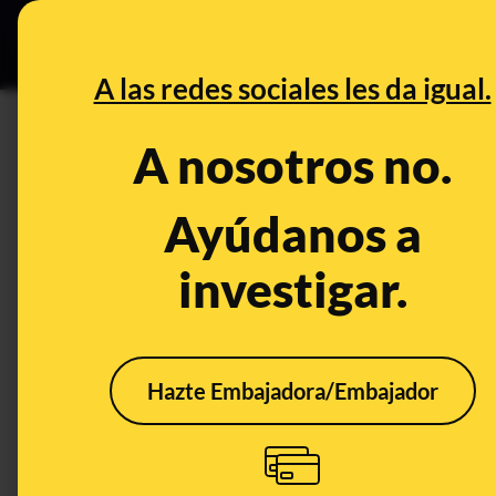
Grupos Ceuta
•
Bu
DESINFO
PREB
A las redes sociales les da igual.
José Ramón Arévalo
A nosotros no.
Prebunking
Ayúdanos a
investigar.
Hazte Embajadora/Embajador
Cambio climático en
The Wild Project: