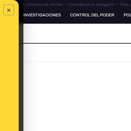
Bulos Ceuta
•
Limpieza de montes
•
Curanderos IA Instagram
•
Timo J
×
UNKING
INVESTIGACIONES
CONTROL DEL PODER
PO