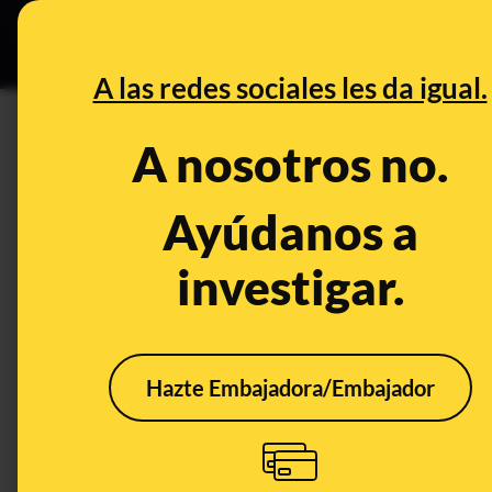
Grupos Ceuta
•
DESINFO
PREB
A las redes sociales les da igual.
iturgaiz
A nosotros no.
Control del poder
Ayúdanos a
investigar.
Hazte Embajadora/Embajador
Cuando Carlos Iturgaiz
ofrecía generosidad y