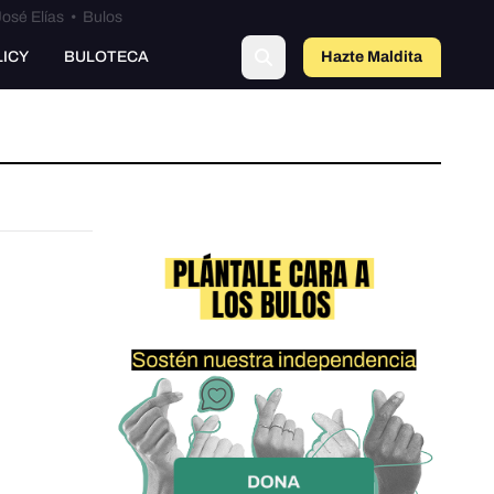
osé Elías
•
Bulos
LICY
BULOTECA
Hazte Maldit
a