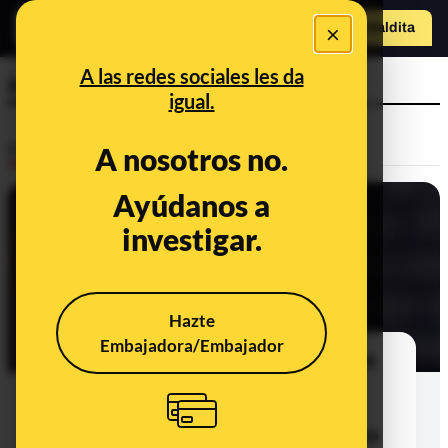
×
Hazte Maldit
a
Abrir menú
A las redes sociales les da
inferiores
igual.
Desinfo
A nosotros no.
Ayúdanos a
investigar.
Hazte
Embajadora/Embajador
¿Qué sabemos de la supuesta frase
del prelado del Opus Dei Javier
Echevarría sobre las personas
discapacitadas y "los padres que no