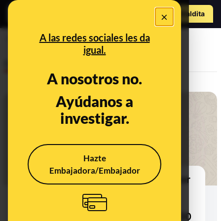
Hazte Maldit
×
a
Abrir menú
A las redes sociales les da
Hospital de Talavera
igual.
Desinfo
A nosotros no.
Ayúdanos a
investigar.
Hazte
Embajadora/Embajador
No, no hay 15 niños ingresados por
COVID-19 en el Hospital Infanta
Sofía (Madrid) ni otros tres en el
Hospital de Talavera, a fecha de 30