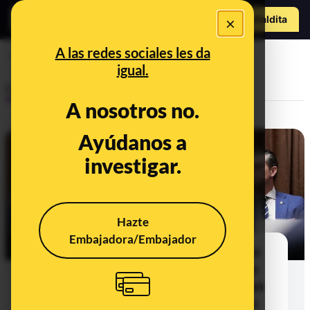
Hazte Maldit
×
a
Abrir menú
A las redes sociales les da
Hillary Clinton
igual.
Control del poder
A nosotros no.
Ayúdanos a
investigar.
Hazte
Embajadora/Embajador
Cuando altos cargos del Gobierno
de Trump criticaban los emails de
Hillary Clinton: ahora han usado un
grupo en Signal para organizar un