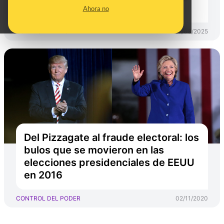
ataque en Yemen
Ahora no
CONTROL DEL PODER
25/03/2025
Del Pizzagate al fraude electoral: los
bulos que se movieron en las
elecciones presidenciales de EEUU
en 2016
CONTROL DEL PODER
02/11/2020