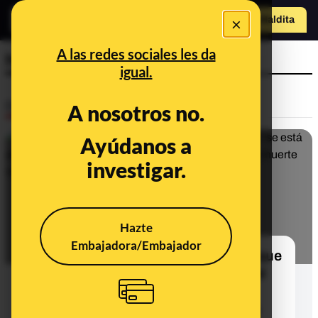
×
Hazte Maldit
a
Abrir menú
A las redes sociales les da
heparina
igual.
Desinfo
A nosotros no.
Ayúdanos a
investigar.
Hazte
Embajadora/Embajador
Qué sabemos sobre los mensajes que
dicen que “se está atacando mal” el
coronavirus porque la causa de la
muerte no es la neumonía sino una