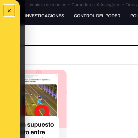
Bulos Ceuta
•
Limpieza de montes
•
Curanderos IA Instagram
•
Timo J
×
UNKING
INVESTIGACIONES
CONTROL DEL PODER
PO
ídeo de un supuesto
entamiento entre