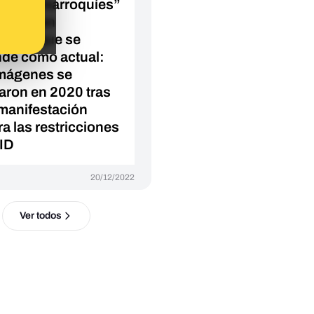
onas “marroquíes”
policía en
elona que se
nde como actual:
imágenes se
aron en 2020 tras
manifestación
ra las restricciones
ID
20/12/2022
Ver todos