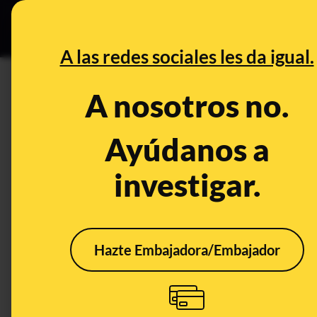
Grupos Ceuta
•
DESINFO
PREB
A las redes sociales les da igual.
guardia
A nosotros no.
Desinfo
Ayúdanos a
investigar.
Hazte Embajadora/Embajador
El vídeo de un surfero
El v
en la Barceloneta: no es
enfr