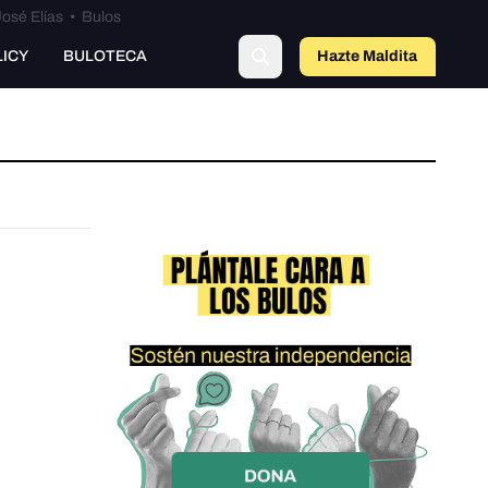
osé Elías
•
Bulos
LICY
BULOTECA
Hazte Maldit
a