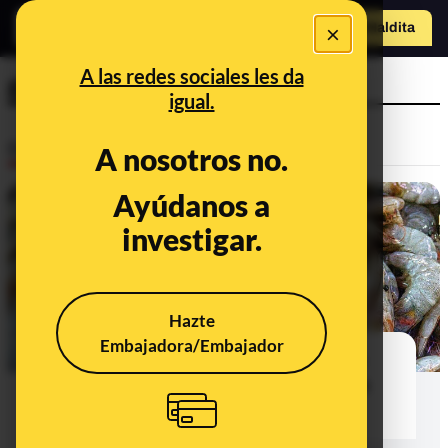
×
Hazte Maldit
a
Abrir menú
A las redes sociales les da
gamba
igual.
Desinfo
A nosotros no.
Ayúdanos a
VERDADERO
investigar.
Hazte
Embajadora/Embajador
Por qué los langostinos, gambas o
cigalas con manchas negras sí son
comestibles