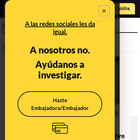
×
Hazte Maldit
a
Abrir menú
A las redes sociales les da
Flucelvax
igual.
Prebunking
A nosotros no.
Ayúdanos a
investigar.
Hazte
Embajadora/Embajador
Las afirmaciones falsas del vídeo de
Maria José Martínez Albarracín,
miembro del grupo negacionista
‘Médicos por la verdad España’, sobre