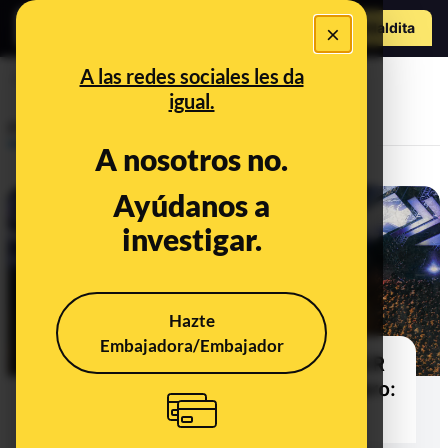
Hazte Maldit
×
a
Abrir menú
A las redes sociales les da
festivales
igual.
Prebunking
A nosotros no.
Ayúdanos a
investigar.
Hazte
Embajadora/Embajador
Festivales vinculados al fondo KKR
y derecho de devolución del dinero:
preguntas y respuestas