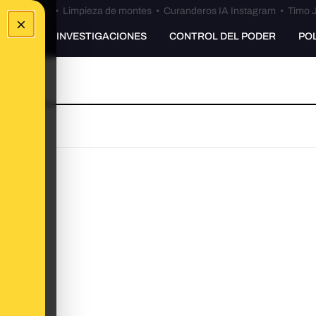
Bulos Ceuta
•
Limpieza de montes
•
Curanderos IA Instagram
•
Timo J
×
UNKING
INVESTIGACIONES
CONTROL DEL PODER
PO