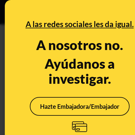
Grupos Ceuta
•
DESINFO
PREB
A las redes sociales les da igual.
farsa
A nosotros no.
Prebunking
Ayúdanos a
investigar.
Hazte Embajadora/Embajador
Las afirmaciones falsas
del cartel