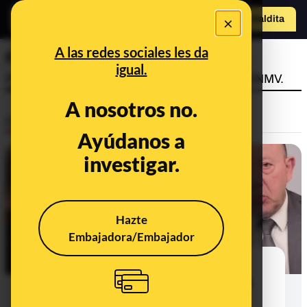
×
Hazte Maldit
a
Abrir menú
A las redes sociales les da
Faro Fondorio
igual.
Plataforma de inversión no autorizada por la CNMV.
A nosotros no.
Desinfo
Ayúdanos a
investigar.
FALSO
Hazte
Embajadora/Embajador
El timo que utiliza la imagen de El
Mundo, Gonzalo Bernardos y José
Luis Escrivá para promocionar