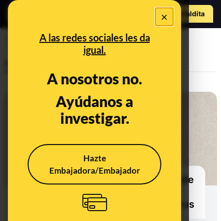
Hazte Maldit
×
a
Abrir menú
A las redes sociales les da
faq
igual.
Prebunking
A nosotros no.
Ayúdanos a
investigar.
Hazte
Embajadora/Embajador
Diez preguntas sobre qué se puede
y no se puede hacer durante el
estado de alarma por el coronavirus