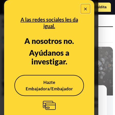
×
Hazte Maldit
a
Abrir menú
A las redes sociales les da
falta de calcio
igual.
Prebunking
A nosotros no.
Ayúdanos a
investigar.
Hazte
Embajadora/Embajador
Manchitas blancas en las uñas, la
relación entre los alimentos y olor de
la orina y lavarse el pelo diariamente:
llega el 80º consultorio científico a