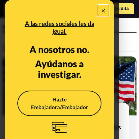
×
Hazte Maldit
a
Abrir menú
A las redes sociales les da
exportación
igual.
Desinfo
A nosotros no.
Ayúdanos a
ALERTA
investigar.
Hazte
Embajadora/Embajador
Cuidado con los contenidos que
afirman que China ha cortado la
exportación de fertilizantes a Estados
Unidos después de que Trump le